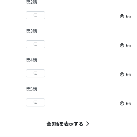
第2話
66
第3話
66
第4話
66
第5話
66
全9話を表示する