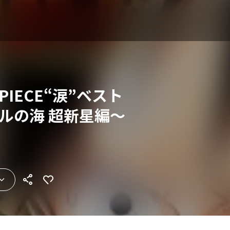
PIECE“涙”ベスト
バルの海 超新星編～