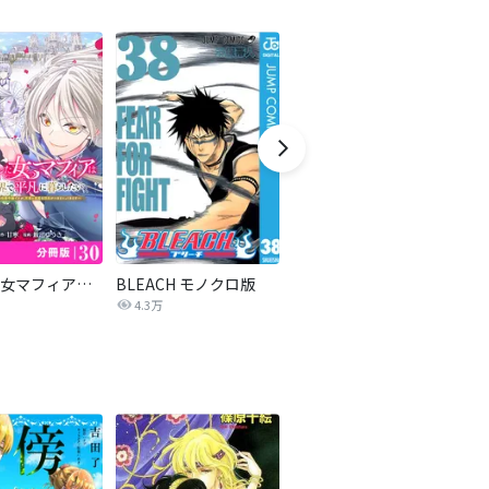
転生した女マフィアは異世界で平凡に暮らしたい～暗殺者一家の伯爵令嬢ですが、天使と悪魔な団長がつきまとってきます～【分冊版】
BLEACH モノクロ版
ドラゴンボールZ アニメコミックス 人造人間編
私
4.3万
106