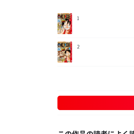
1
2
この作品の読者によく