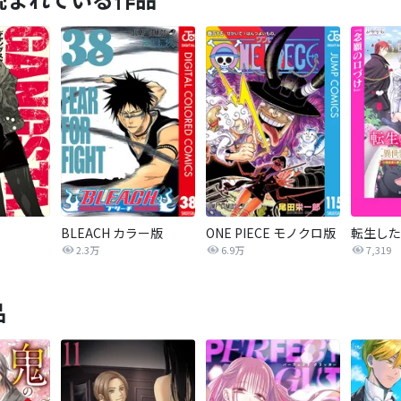
BLEACH カラー版
ONE PIECE モノクロ版
2.3万
6.9万
7,319
品