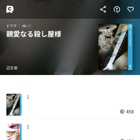
ドラマ
37
親愛なる殺し屋様
辺天使
1
458
2