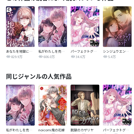
あなたを地獄に堕とすまで
私がわたしを売る理由
パーフェクトグリッター
シンジュウエンド【タテヨミ】
829.9万
606.0万
34.6万
5.4万
同じジャンルの人気作品
私がわたしを売る理由
noicomi鬼の花嫁
脱獄のカザリヤ
パーフェクトグリッター