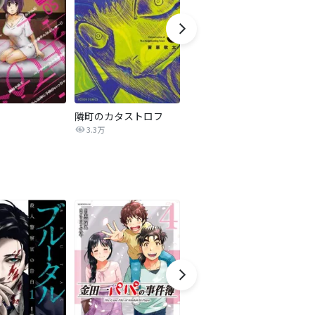
隣町のカタストロフ
殺人オークション
血
3.3万
11.3万