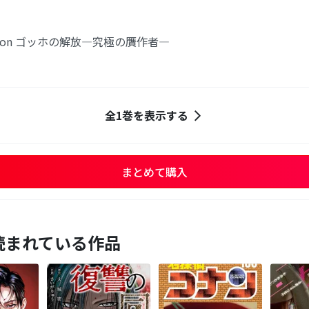
llection ゴッホの解放―究極の贋作者―
全1巻を表示する
まとめて購入
読まれている作品