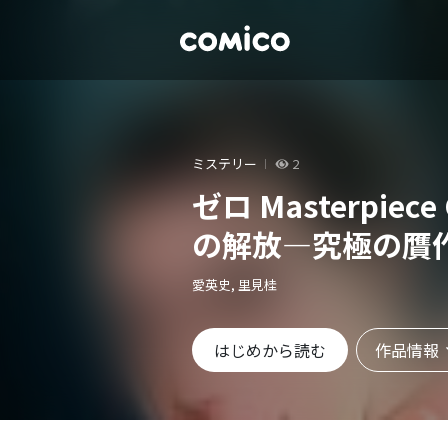
ミステリー
2
ゼロ Masterpiece
の解放―究極の贋
愛英史, 里見桂
作品情報
はじめから読む