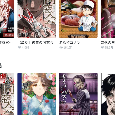
ドゥーム 殺人警察官の断罪録 分冊版
【単話】復讐の同窓会
名探偵コナン
奈落の羊
4,065
16.1万
52.1万
品