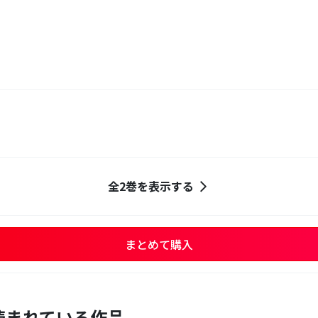
全2巻を表示する
まとめて購入
読まれている作品