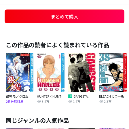
まとめて購入
この作品の読者によく読まれている作品
銀魂 モノクロ版
HUNTER×HUNTER モノクロ版
GANGSTA.
BLEACH カラー版
3.8万
1.8万
2.3万
2巻分無料増
同じジャンルの人気作品