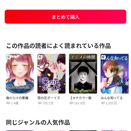
まとめて購入
この作品の読者によく読まれている作品
傷だらけの悪魔
菜の花ボーイズ
【タテカラー版】イジメの時間
みんな知ってる
1.4億
705.5万
263.8万
2,055万
同じジャンルの人気作品