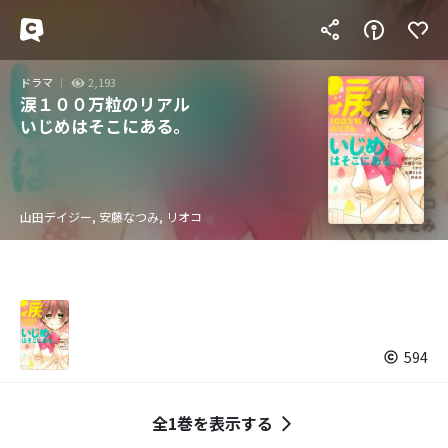
ドラマ
2,193
涙１００万粒のリアル
いじめはそこにある。
山田デイジー, 安藤なつみ, リオコ
594
全1巻を表示する