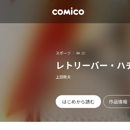
スポーツ
20
レトリーバー・ハ
上田敦夫
作品情報
はじめから読む