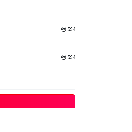
594
594