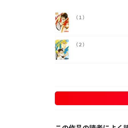
（１）
（２）
この作品の読者によく