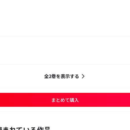
全2巻を表示する
まとめて購入
読まれている作品