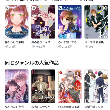
傷だらけの悪魔
菜の花ボーイズ
みんな知ってる
メンズ校 新装版
1.4億
705.6万
2,055万
202
同じジャンルの人気作品
私がわたしを売る理由
脱獄のカザリヤ
noicomi鬼の花嫁
夫婦円満レシピ～それでも夫を愛している～