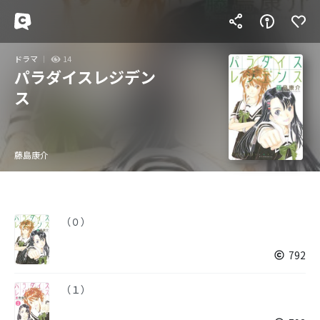
ドラマ
14
パラダイスレジデン
ス
藤島康介
（０）
792
（１）