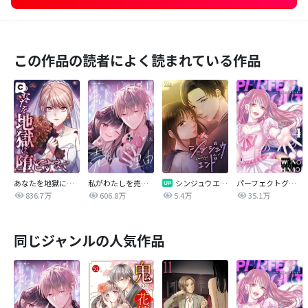
この作品の読者によく読まれている作品
あなたを地獄に堕とすまで
私がわたしを売る理由
シンジュウエンド【タテヨミ】
パーフェクトグリッター
836.7万
606.8万
5.4万
35.1万
同じジャンルの人気作品