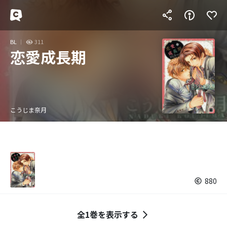
BL
311
恋愛成長期
こうじま奈月
880
全1巻を表示する