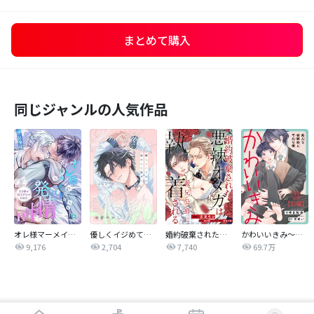
まとめて購入
同じジャンルの人気作品
オレ様マーメイドは発情中～王子様は貧乏学生がお好き～
優しくイジめて溶かして混ぜて
婚約破棄された悪辣オメガは義兄公爵に執着される 【連載版】
かわいいきみ～美人な幼馴染と平凡な僕～
9,176
2,704
7,740
69.7万