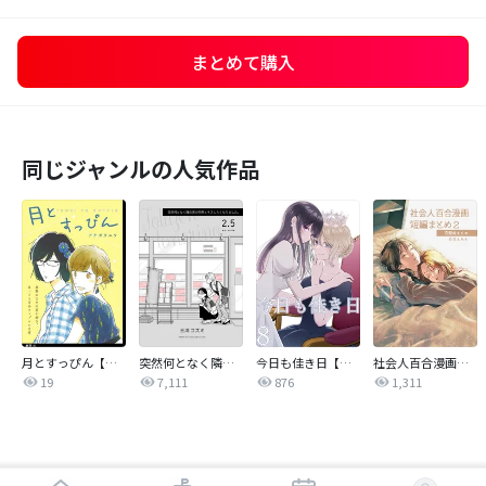
まとめて購入
同じジャンルの人気作品
月とすっぴん【単話】
突然何となく隣の席の同僚と…
今日も佳き日【連載版】
社会人百合漫画短編まとめ
19
7,111
876
1,311