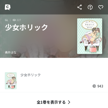
GL
227
少女ホリック
青井はな
少女ホリック
943
全1巻を表示する