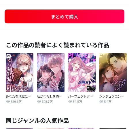
まとめて購入
この作品の読者によく読まれている作品
あなたを地獄に堕とすまで
私がわたしを売る理由
パーフェクトグリッター
シンジュウエンド【タテヨミ】
829.6万
605.7万
34.5万
5.4万
同じジャンルの人気作品