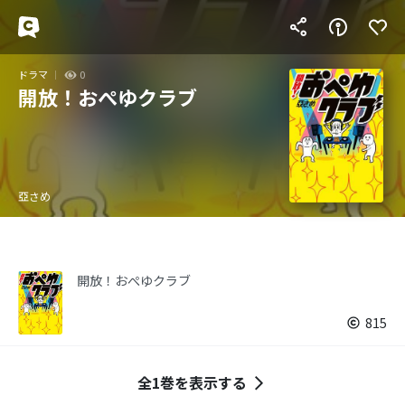
ドラマ
0
開放！おぺゆクラブ
亞さめ
開放！おぺゆクラブ
815
全1巻を表示する