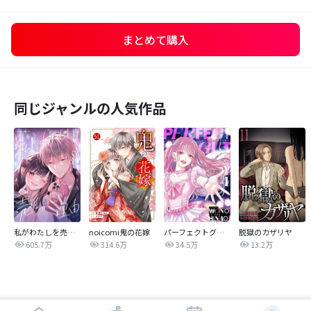
まとめて購入
同じジャンルの人気作品
私がわたしを売る理由
noicomi鬼の花嫁
パーフェクトグリッター
脱獄のカザリヤ
605.7万
314.6万
34.5万
13.2万