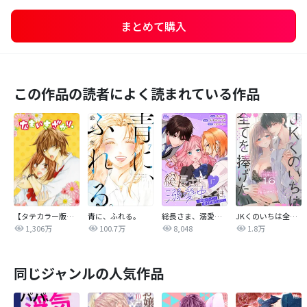
まとめて購入
この作品の読者によく読まれている作品
【タテカラー版】なまいきざかり。
青に、ふれる。
総長さま、溺愛中につき。～最強イケメンと愛され寮生活！？～ 分冊版
JKくのいちは全てを捧げたい
1,306万
100.7万
8,048
1.8万
同じジャンルの人気作品