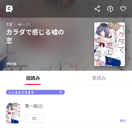
恋愛
9.3万
カラダで感じる嘘の
恋
伊吹楓
話読み
巻読み
レンタルできます
第一話(1)
無料