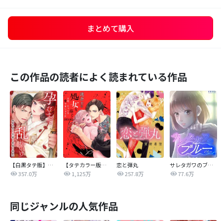
まとめて購入
この作品の読者によく読まれている作品
【白黒タテ版】孕むまで乱れいけ～身代わり花嫁と軍服の猛愛
【タテカラー版】漣蒼士に処女を捧ぐ～さあ、じっくり愛でましょうか
恋と弾丸
サレタガワのブルー【タテヨミ】
357.0万
1,125万
257.8万
77.6万
同じジャンルの人気作品