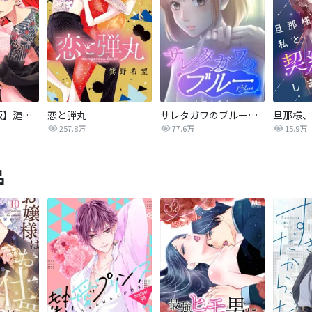
【タテカラー版】漣蒼士に処女を捧ぐ～さあ、じっくり愛でましょうか
恋と弾丸
サレタガワのブルー【タテヨミ】
257.8万
77.6万
15.9万
品