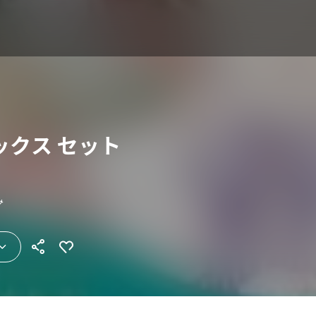
ックス セット
み