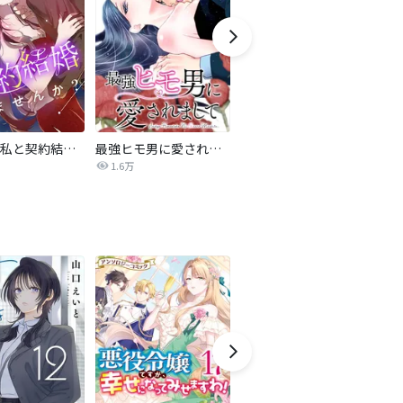
旦那様、私と契約結婚しませんか？【タテヨミ】
最強ヒモ男に愛されまして
Perfect Crime
氷
1.6万
206.5万