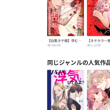
【白黒タテ版】孕むまで乱れいけ～身代わり花嫁と軍服の猛愛
356.9万
1,125万
同じジャンルの人気作