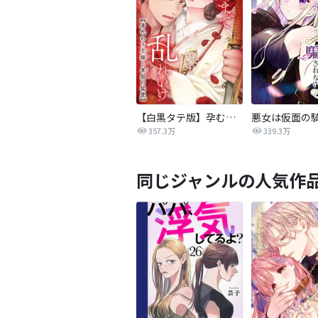
【白黒タテ版】孕むまで乱れいけ～身代わり花嫁と軍服の猛愛
357.3万
339.3万
同じジャンルの人気作