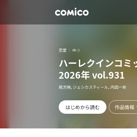
恋愛
0
ハーレクインコミ
2026年 vol.931
尾方琳, ジェシカスティール, 内田一奈
作品情報
はじめから読む