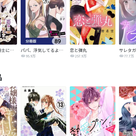
悪女は仮面の騎士に騙されない
パパ、浮気してるよ？娘と二人でクズ夫を捨てます【分冊版】
恋と弾丸
95.9万
257.9万
77.7万
品