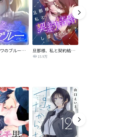
サレタガワのブルー【タテヨミ】
旦那様、私と契約結婚しませんか？【タテヨミ】
私の中に傾国の悪女がいますが、絶対に国は滅ぼしません！【タテヨミ】
15.9万
9,697