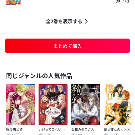
770
全2巻を表示する
まとめて購入
同じジャンルの人気作品
野良猫と狼
いびってこない義母と義姉
令和のダラさん
僕と彼女の×××
2.4万
9,815
800
10.4万