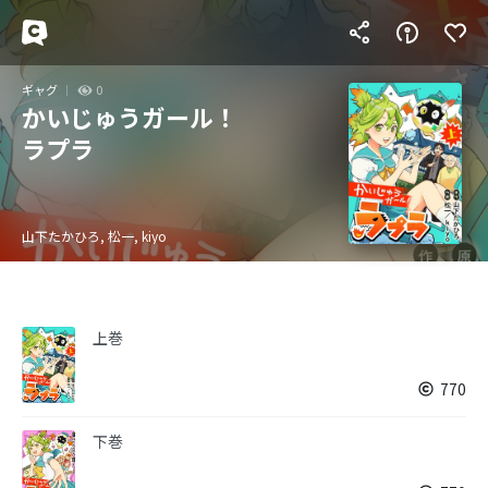
ギャグ
0
かいじゅうガール！
ラプラ
山下たかひろ, 松一, kiyo
上巻
770
下巻