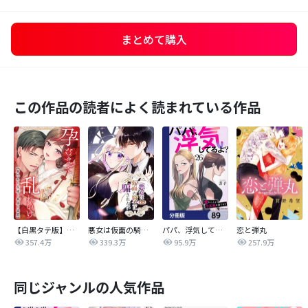
まとめて購入
この作品の読者によく読まれている作品
【白黒タテ版】孕むまで乱れいけ～身代わり花嫁と軍服の猛愛
悪女は仮面の騎士に騙されない
パパ、浮気してるよ？娘と二人でクズ夫を捨てます【分冊版】
恋と弾丸
357.4万
339.3万
95.9万
257.9万
同じジャンルの人気作品