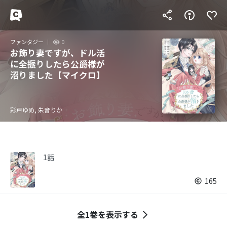
ファンタジー
0
お飾り妻ですが、ドル活
に全振りしたら公爵様が
沼りました【マイクロ】
彩戸ゆめ, 朱音りか
1話
165
全1巻を表示する