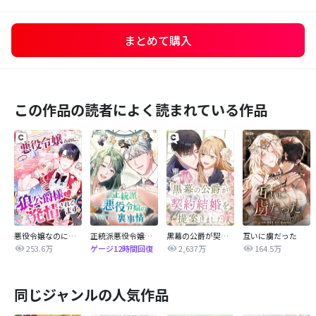
まとめて購入
この作品の読者によく読まれている作品
悪役令嬢なのに、狼公爵様に発情されてます
正統派悪役令嬢の裏事情
黒幕の公爵が契約結婚を提案しました
互いに虜だった
253.6万
2,637万
164.5万
ゲージ12時間回復
同じジャンルの人気作品