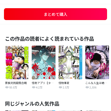
まとめて購入
この作品の読者によく読まれている作品
家族対抗殺戮合戦
怪奇アプリ【タテヨミ】
怪物事変
こんな人生は絶対嫌だ
93.0万
4.2万
2.5万
2,036
同じジャンルの人気作品