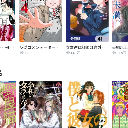
オーバーロード 不死者のOh!
反逆コメンテーターエンドウさん
女友達は頼めば意外とヤらせてくれる【分冊版】
13
14.1万
14.9万
品