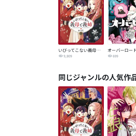
いびってこない義母と義姉
9,809
699
同じジャンルの人気作