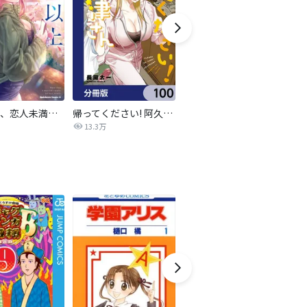
夫婦以上、恋人未満。【分冊版】
帰ってください! 阿久津さん【分冊版】
ニュートーキョーカモフラージュアワー
夜
13.3万
1,278