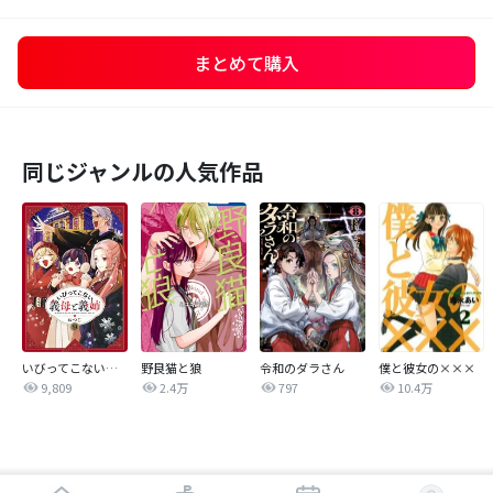
まとめて購入
同じジャンルの人気作品
いびってこない義母と義姉
野良猫と狼
令和のダラさん
僕と彼女の×××
9,809
2.4万
797
10.4万