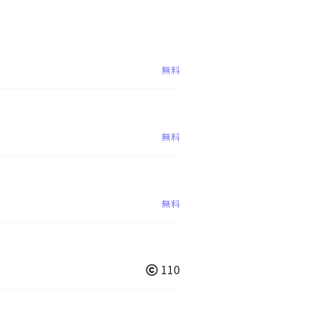
無料
無料
無料
110