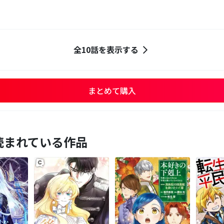
全10話を表示する
まとめて購入
読まれている作品