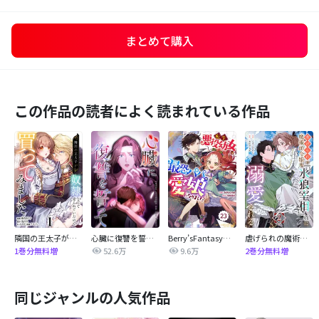
まとめて購入
この作品の読者によく読まれている作品
隣国の王太子が奴隷として売られていたので買ってみました【単話】
心臓に復讐を誓って
Berry’sFantasy転生悪役幼女は最恐パパの愛娘になりました
虐げられの魔術師令嬢は、『氷狼宰相』様に溺愛される【単話】
52.6万
9.6万
1巻分無料増
2巻分無料増
同じジャンルの人気作品