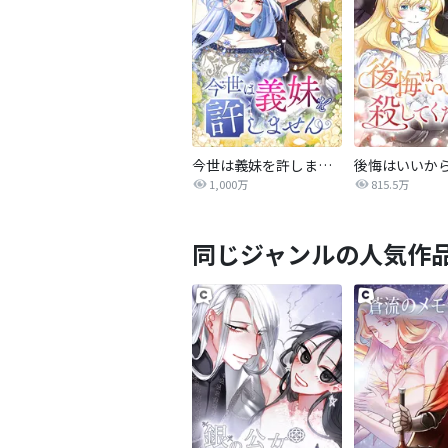
今世は義妹を許しません
1,000万
815.5万
同じジャンルの人気作