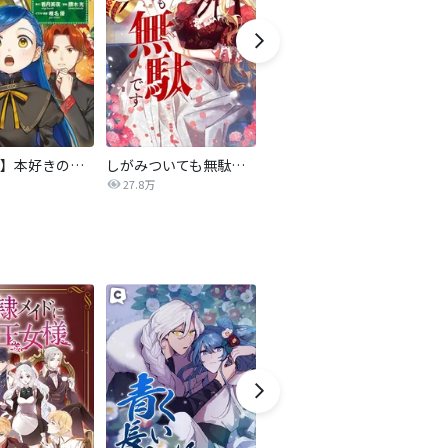
【マンガ】本好きの下剋上 第四部
しがみついても無駄です【タテヨミ】
転生したら平民でした。～生活水準に耐えられないので貴族を目指します～（コミック）
27.8万
9.2万