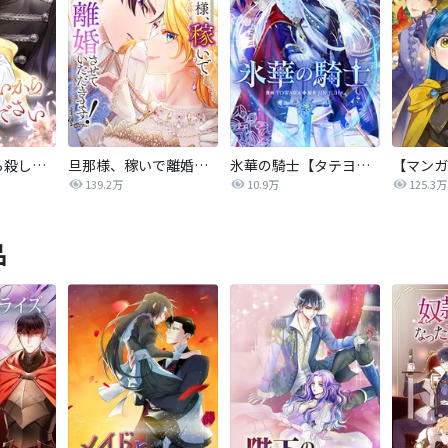
後悔はいいから殺してください
旦那様、稼いで離婚させていただきます！
氷華の騎士【タテヨミ】
139.2万
10.9万
125.3万
品