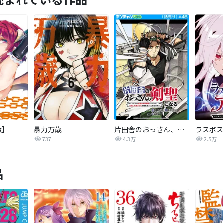
版】
暴力万歳
片田舎のおっさん、剣聖になる～ただの田舎の剣術師範だったのに、大成した弟子たちが俺を放ってくれない件～(話売り)
737
4.3万
2.5万
品