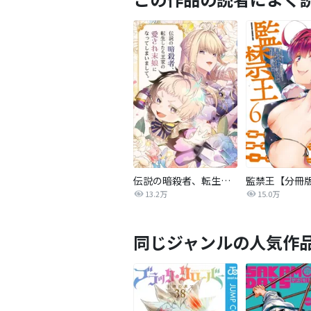
伝説の暗殺者、転生したら王家の愛され末娘になってしまいまして。【タテヨミ】
監禁王【分冊
13.2万
15.0万
同じジャンルの人気作