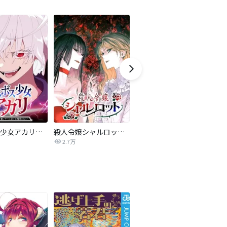
ラスボス少女アカリ～ワタシより強いやつに会いに現代に行く～【タテヨミ】
殺人令嬢シャルロット【タテヨミ】
怪獣８号 タテカラー版【タテヨミ】
ワ
2.7万
4.2万