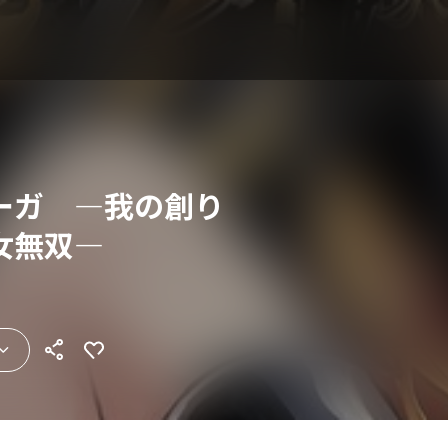
ーガ ―我の創り
女無双―