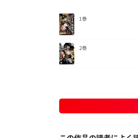
1巻
2巻
この作品の読者によく