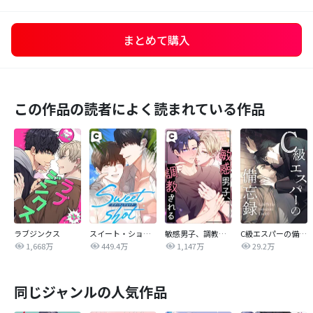
まとめて購入
この作品の読者によく読まれている作品
ラブジンクス
スイート・ショット
敏感男子、調教される
C級エスパーの備忘録
1,668万
449.4万
1,147万
29.2万
同じジャンルの人気作品