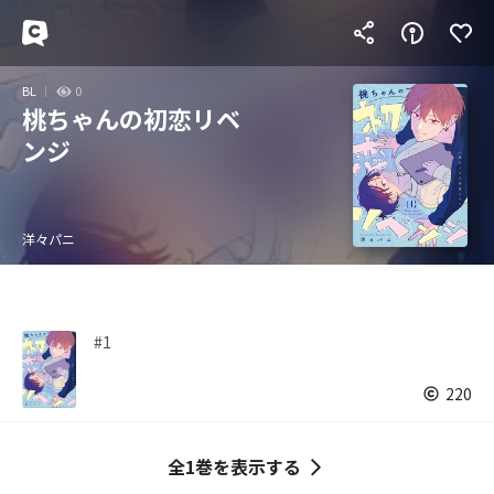
BL
0
桃ちゃんの初恋リベ
ンジ
洋々パニ
#1
220
全1巻を表示する