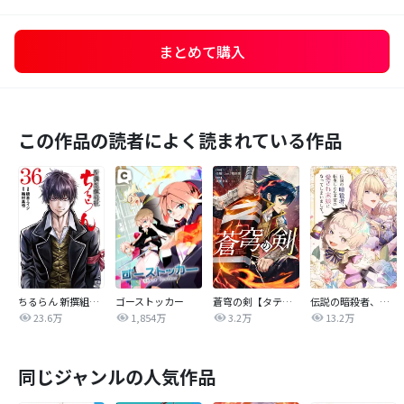
まとめて購入
この作品の読者によく読まれている作品
ちるらん 新撰組鎮魂歌
ゴーストッカー
蒼穹の剣【タテヨミ】
伝説の暗殺者、転生したら王家の愛され末娘になってしまいまして。【タテヨミ】
23.6万
1,854万
3.2万
13.2万
同じジャンルの人気作品