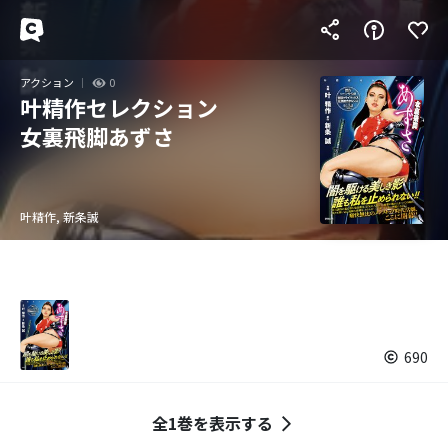
アクション
0
叶精作セレクション
女裏飛脚あずさ
叶精作, 新条誠
690
全1巻を表示する