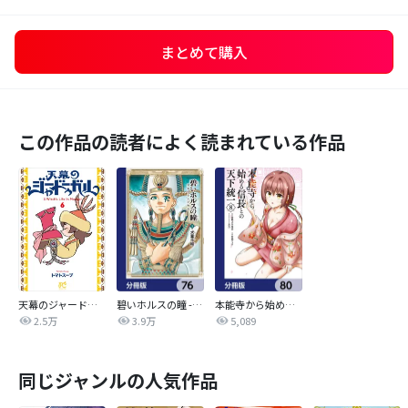
まとめて購入
この作品の読者によく読まれている作品
天幕のジャードゥーガル
碧いホルスの瞳 -男装の女王の物語-【分冊版】
本能寺から始める信長との天下統一【分冊版】
2.5万
3.9万
5,089
同じジャンルの人気作品