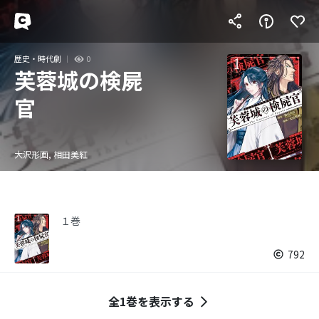
歴史・時代劇
0
芙蓉城の検屍
官
大沢形画, 相田美紅
１巻
792
全1巻を表示する