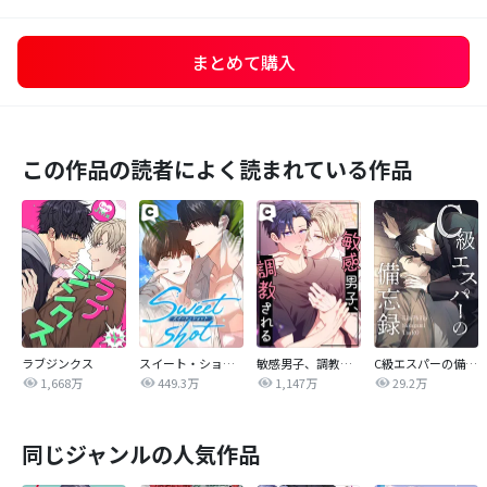
まとめて購入
この作品の読者によく読まれている作品
ラブジンクス
スイート・ショット
敏感男子、調教される
C級エスパーの備忘録
1,668万
449.3万
1,147万
29.2万
同じジャンルの人気作品