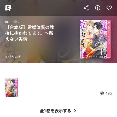
BL
0
【合本版】霊媒体質の教
授に抱かれてます。～祓
えない劣情
柚依りい太
495
全1巻を表示する