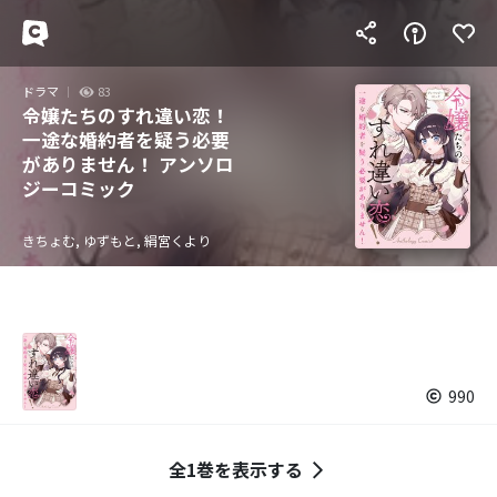
ドラマ
83
令嬢たちのすれ違い恋！
一途な婚約者を疑う必要
がありません！ アンソロ
ジーコミック
きちょむ, ゆずもと, 絹宮くより
990
全1巻を表示する