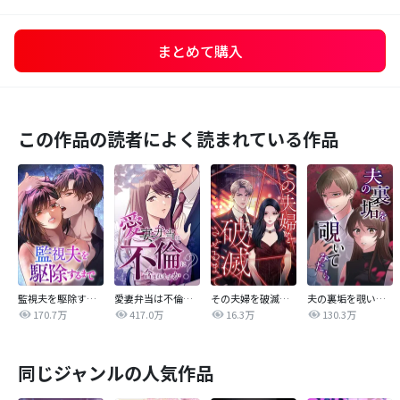
まとめて購入
この作品の読者によく読まれている作品
監視夫を駆除するまで
愛妻弁当は不倫に含まれますか？
その夫婦を破滅させるまで
夫の裏垢を覗いてみたら
170.7万
417.0万
16.3万
130.3万
同じジャンルの人気作品