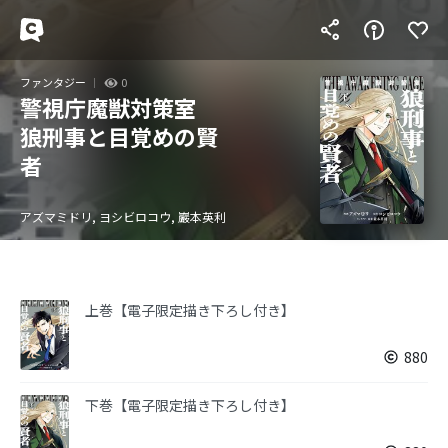
ファンタジー
0
警視庁魔獣対策室
狼刑事と目覚めの賢
者
アズマミドリ, ヨシビロコウ, 巖本英利
上巻【電子限定描き下ろし付き】
880
下巻【電子限定描き下ろし付き】