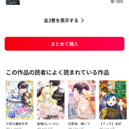
880
全2巻を表示する
まとめて購入
この作品の読者によく読まれている作品
今世は義妹を許しません
後悔はいいから殺してください
旦那様、稼いで離婚させていただきます！
【マンガ】本好きの下剋上 第四部
1,000万
815.6万
139.2万
125.3万