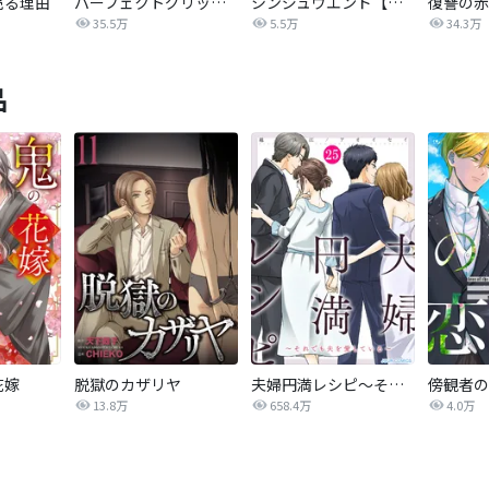
売る理由
パーフェクトグリッター
シンジュウエンド【タテヨミ】
35.5万
5.5万
34.3万
品
花嫁
脱獄のカザリヤ
夫婦円満レシピ～それでも夫を愛している～
傍観者の
13.8万
658.4万
4.0万