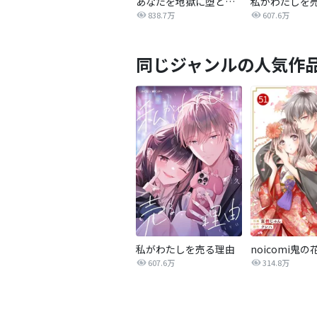
あなたを地獄に堕とすまで
私がわたしを
838.7万
607.6万
同じジャンルの人気作
私がわたしを売る理由
noicomi鬼の
607.6万
314.8万