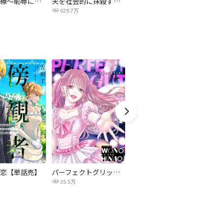
復讐の赤線～恥辱にまみれた少女の運命～【タテヨミ】
夫を社会的に抹殺する5つの方法
不倫家族【タテヨミ】
629.7万
1.9万
恋【単話売】
パーフェクトグリッター
モラハラサレ妻のシタ復讐
35.5万
85.0万