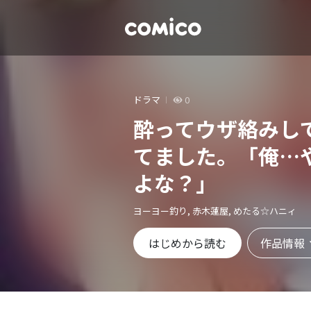
ドラマ
0
酔ってウザ絡みし
てました。「俺…
よな？」
ヨーヨー釣り, 赤木蓮屋, めたる☆ハニィ
作品情報
はじめから読む