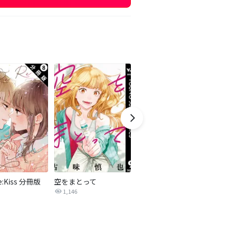
e:Kiss 分冊版
空をまとって
放課後ていぼう日誌
1,146
6.5万