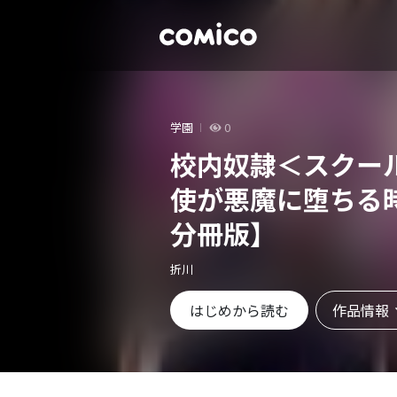
学園
0
校内奴隷＜スクー
使が悪魔に堕ちる
分冊版】
折川
作品情報
はじめから読む