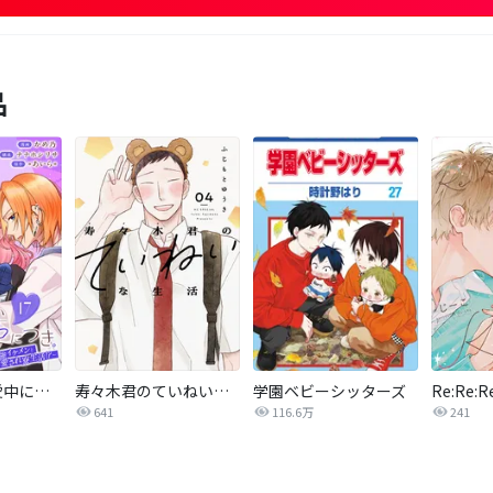
品
総長さま、溺愛中につき。～最強イケメンと愛され寮生活！？～ 分冊版
寿々木君のていねいな生活
学園ベビーシッターズ
Re:Re:R
641
116.6万
241