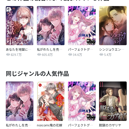
あなたを地獄に堕とすまで
私がわたしを売る理由
パーフェクトグリッター
シンジュウエンド【タテヨミ】
829.7万
605.8万
34.6万
5.4万
同じジャンルの人気作品
私がわたしを売る理由
noicomi鬼の花嫁
パーフェクトグリッター
脱獄のカザリヤ