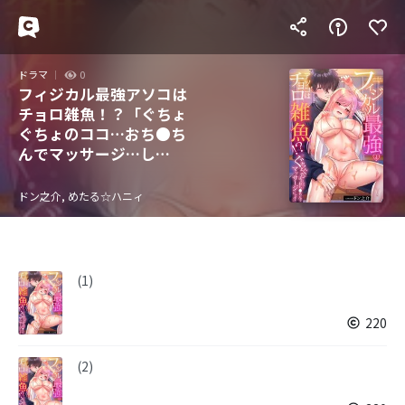
ドラマ
0
フィジカル最強アソコは
チョロ雑魚！？「ぐちょ
ぐちょのココ…おち●ち
んでマッサージ…し
て？」
ドン之介, めたる☆ハニィ
(1)
220
(2)