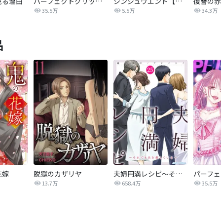
売る理由
パーフェクトグリッター
シンジュウエンド【タテヨミ】
35.5万
5.5万
34.3万
品
花嫁
脱獄のカザリヤ
夫婦円満レシピ～それでも夫を愛している～
13.7万
658.4万
35.5万