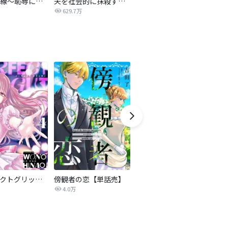
復讐の赤線～恥辱にまみれた少女の運命～【タテヨミ】
夫を社会的に抹殺する5つの方法
不倫家族【タテヨミ】
629.7万
1.9万
パーフェクトグリッター
傍観者の恋【単話売】
モラハラサレ妻のシタ復讐
4.0万
85.0万