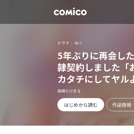
ドラマ
0
5年ぶりに再会し
隷契約しました「
カタチにしてヤル
高崎たけまる
作品情報
はじめから読む