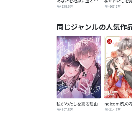
あなたを地獄に堕とすまで
私がわたしを
838.6万
607.5万
同じジャンルの人気作
私がわたしを売る理由
noicomi鬼の
607.5万
314.8万