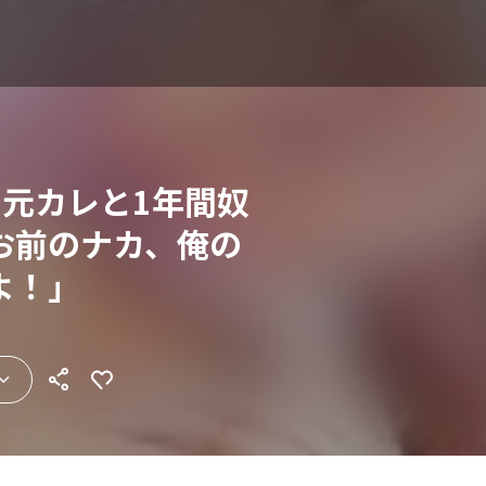
た元カレと1年間奴
お前のナカ、俺の
よ！」