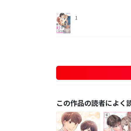
1
この作品の読者によく