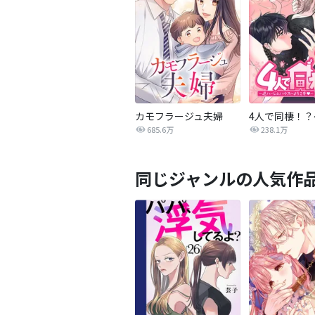
カモフラージュ夫婦
685.6万
238.1万
同じジャンルの人気作