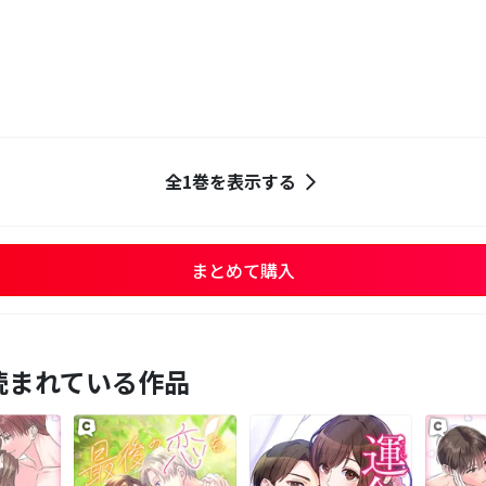
全1巻を表示する
まとめて購入
読まれている作品