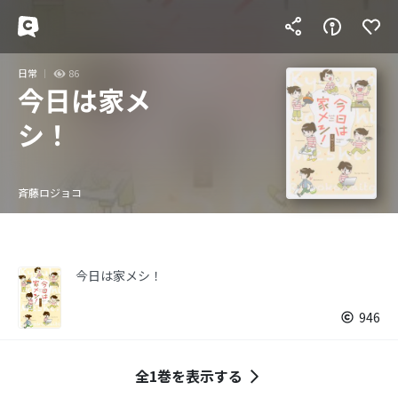
日常
86
今日は家メ
シ！
斉藤ロジョコ
今日は家メシ！
946
全1巻を表示する