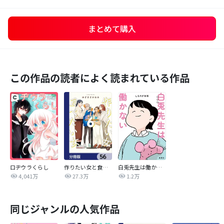
まとめて購入
この作品の読者によく読まれている作品
ロヂウラくらし
作りたい女と食べたい女【分冊版】
白兎先生は働かない【タテヨミ】
4,041万
27.3万
1.2万
同じジャンルの人気作品