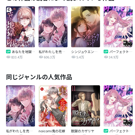
あなたを地獄に堕とすまで
私がわたしを売る理由
シンジュウエンド【タテヨミ】
パーフェクトグリッター
833.4万
606.3万
5.4万
34.9万
同じジャンルの人気作品
私がわたしを売る理由
noicomi鬼の花嫁
脱獄のカザリヤ
パーフェクトグリッター