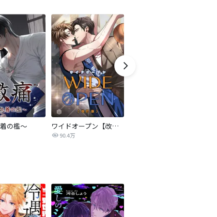
着の檻～
ワイドオープン【改訂版】
事件名：へイル～シャチの狩り方～【改訂版】
C
90.4万
63.0万