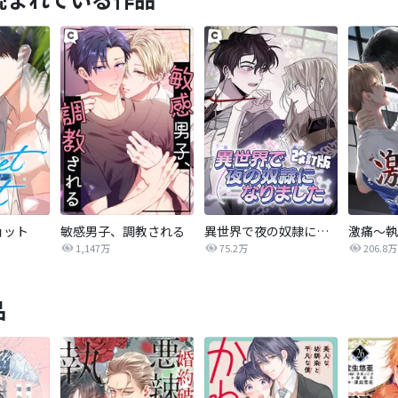
ョット
敏感男子、調教される
異世界で夜の奴隷になりました【改訂版】
激痛～執
1,147万
75.2万
206.8万
品