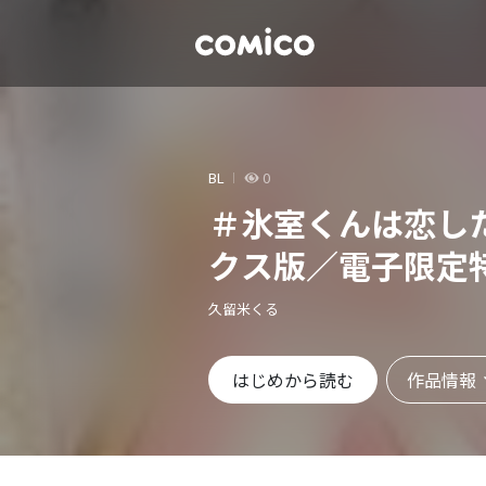
BL
0
＃氷室くんは恋し
クス版／電子限定
久留米くる
作品情報
はじめから読む