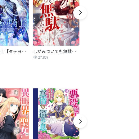
氷華の騎士【タテヨミ】
しがみついても無駄です【タテヨミ】
転生したら平民でした。～生活水準に耐えられないので貴族を目指します～（コミック）
27.8万
9.2万