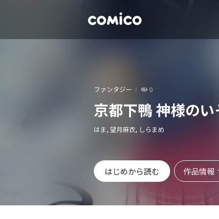
ファンタジー
0
京都下鴨 神様のい
はま, 望月麻衣, しらまめ
作品情報
はじめから読む