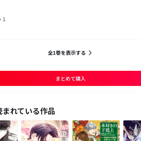
う１
全1巻を表示する
まとめて購入
読まれている作品