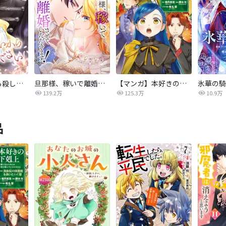
後悔はいいから殺してください
旦那様、稼いで離婚させていただきます！
【マンガ】本好きの下剋上 第四部
139.2万
125.3万
10.9万
品