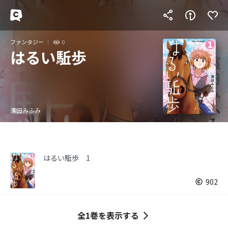
ファンタジー
0
はるい駈歩
濱田みふみ
はるい駈歩 1
902
全1巻を表示する