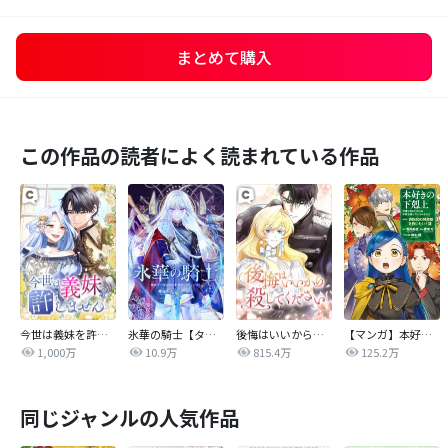
まとめて購入
この作品の読者によく読まれている作品
今世は義妹を許しません
氷華の騎士【タテヨミ】
後悔はいいから殺してください
【マンガ】本好きの下剋上 第四部
1,000万
10.9万
815.4万
125.2万
同じジャンルの人気作品