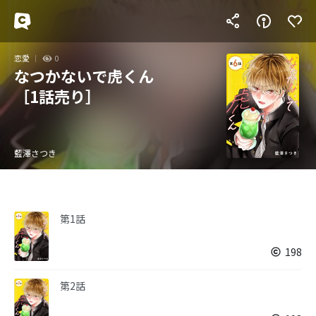
恋愛
0
なつかないで虎くん
［1話売り］
藍澤さつき
第1話
198
第2話