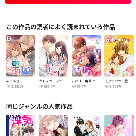
この作品の読者によく読まれている作品
みにあひ
カモフラージュ夫婦
これは二度目で最後の初恋
【タテカラー版】なまいきざかり。
5,582万
686.0万
57.4万
1,306万
同じジャンルの人気作品