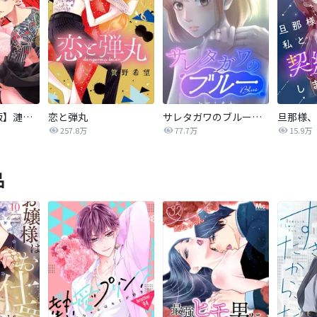
【タテカラー版】漣蒼士に処女を捧ぐ～さあ、じっくり愛でましょうか
恋と弾丸
サレタガワのブルー【タテヨミ】
257.8万
77.7万
15.9万
品