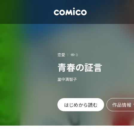
恋愛
0
青春の証言
里中満智子
作品情報
はじめから読む