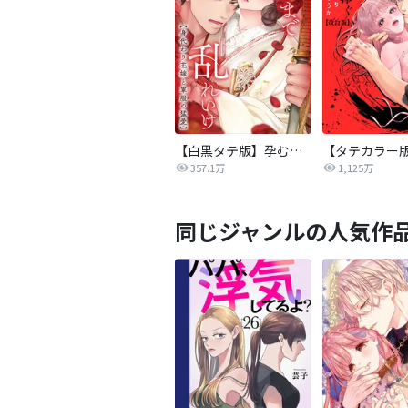
【白黒タテ版】孕むまで乱れいけ～身代わり花嫁と軍服の猛愛
357.1万
1,125万
同じジャンルの人気作