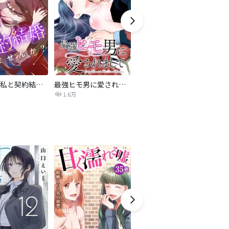
旦那様、私と契約結婚しませんか？【タテヨミ】
最強ヒモ男に愛されまして
Perfect Crime
氷
1.6万
206.5万