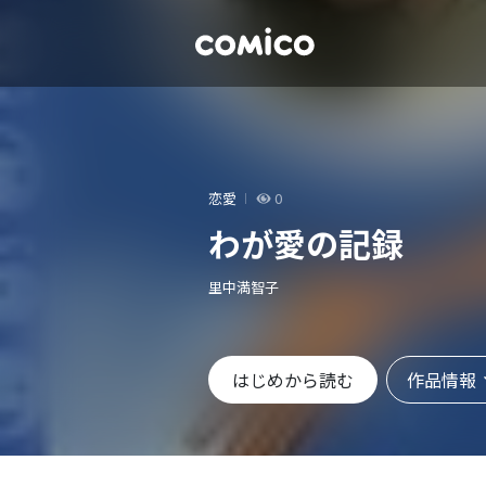
恋愛
0
わが愛の記録
里中満智子
作品情報
はじめから読む