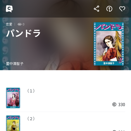
恋愛
0
パンドラ
里中満智子
（１）
330
（２）