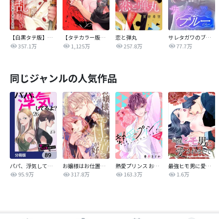
【白黒タテ版】孕むまで乱れいけ～身代わり花嫁と軍服の猛愛
【タテカラー版】漣蒼士に処女を捧ぐ～さあ、じっくり愛でましょうか
恋と弾丸
サレタガワのブルー【タテヨミ】
357.1万
1,125万
257.8万
77.7万
同じジャンルの人気作品
パパ、浮気してるよ？娘と二人でクズ夫を捨てます【分冊版】
お嬢様はお仕置きが好き
熱愛プリンス お兄ちゃんはキミが好き
最強ヒモ男に愛されまして
95.9万
317.8万
163.3万
1.6万