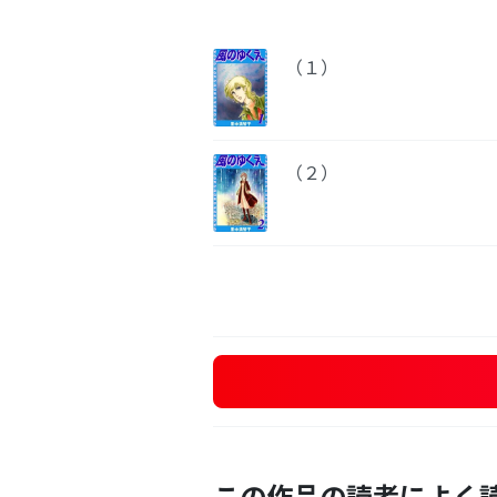
（１）
（２）
この作品の読者によく