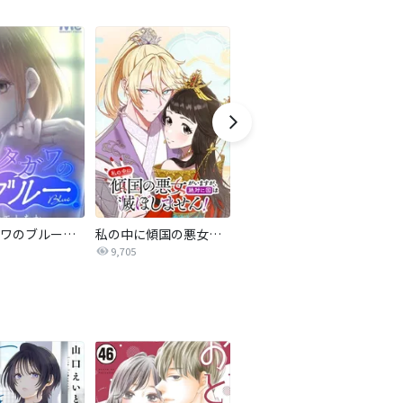
サレタガワのブルー【タテヨミ】
私の中に傾国の悪女がいますが、絶対に国は滅ぼしません！【タテヨミ】
最強ヒモ男に愛されまして
9,705
1.6万