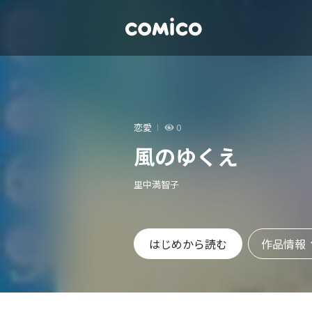
恋愛
0
風のゆくえ
里中満智子
作品情報
はじめから読む