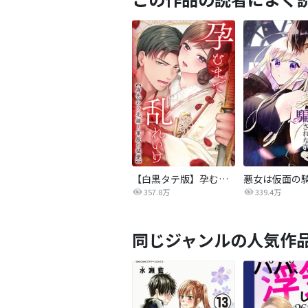
【白黒タテ版】孕むまで乱れいけ～身代わり花嫁と軍服の猛愛
357.8万
339.4万
同じジャンルの人気作