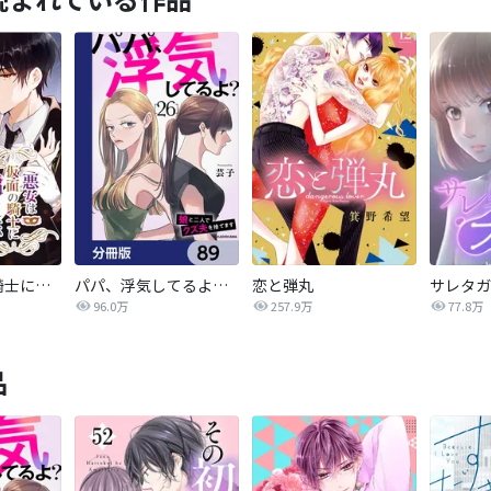
悪女は仮面の騎士に騙されない
パパ、浮気してるよ？娘と二人でクズ夫を捨てます【分冊版】
恋と弾丸
96.0万
257.9万
77.8万
品