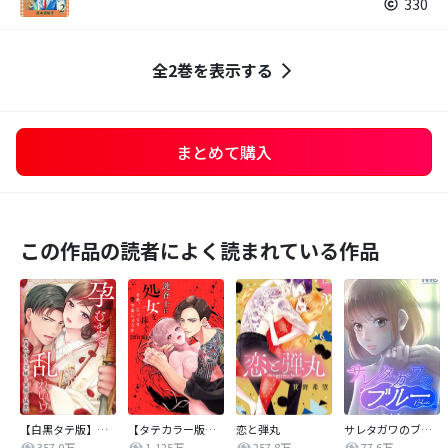
330
全2巻を表示する
まとめて購入
この作品の読者によく読まれている作品
【白黒タテ版】孕むまで乱れいけ～身代わり花嫁と軍服の猛愛
【タテカラー版】漣蒼士に処女を捧ぐ～さあ、じっくり愛でましょうか
恋と弾丸
サレタガワのブルー【タテヨミ】
357.0万
1,125万
257.8万
77.6万